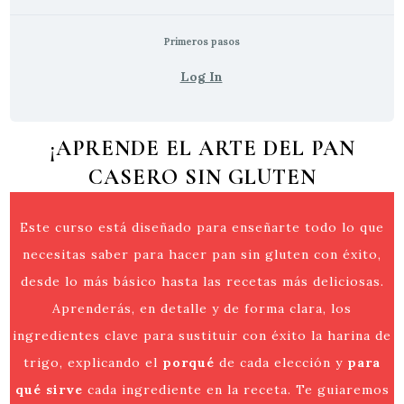
Primeros pasos
Log In
¡APRENDE EL ARTE DEL PAN
CASERO SIN GLUTEN
Este curso está diseñado para enseñarte todo lo que
necesitas saber para hacer pan sin gluten con éxito,
desde lo más básico hasta las recetas más deliciosas.
Aprenderás, en detalle y de forma clara, los
ingredientes clave para sustituir con éxito la harina de
trigo, explicando el
porqué
de cada elección y
para
qué sirve
cada ingrediente en la receta. Te guiaremos